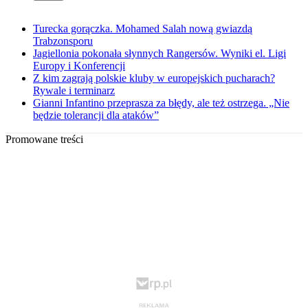
Turecka gorączka. Mohamed Salah nową gwiazdą
Trabzonsporu
Jagiellonia pokonała słynnych Rangersów. Wyniki el. Ligi
Europy i Konferencji
Z kim zagrają polskie kluby w europejskich pucharach?
Rywale i terminarz
Gianni Infantino przeprasza za błędy, ale też ostrzega. „Nie
będzie tolerancji dla ataków”
Promowane treści