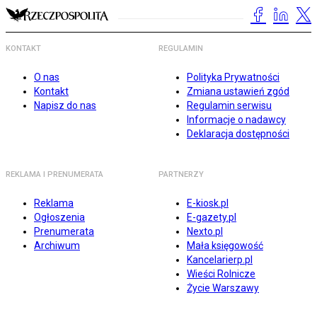
KONTAKT
REGULAMIN
O nas
Polityka Prywatności
Kontakt
Zmiana ustawień zgód
Napisz do nas
Regulamin serwisu
Informacje o nadawcy
Deklaracja dostępności
REKLAMA I PRENUMERATA
PARTNERZY
Reklama
E-kiosk.pl
Ogłoszenia
E-gazety.pl
Prenumerata
Nexto.pl
Archiwum
Mała księgowość
Kancelarierp.pl
Wieści Rolnicze
Życie Warszawy