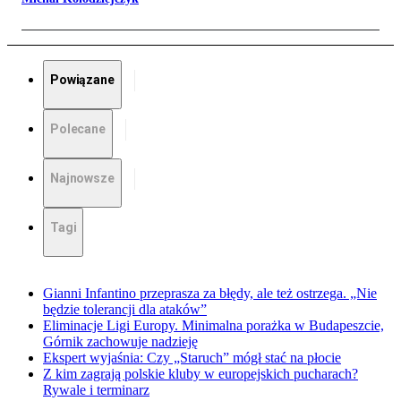
Powiązane
Polecane
Najnowsze
Tagi
Gianni Infantino przeprasza za błędy, ale też ostrzega. „Nie
będzie tolerancji dla ataków”
Eliminacje Ligi Europy. Minimalna porażka w Budapeszcie,
Górnik zachowuje nadzieję
Ekspert wyjaśnia: Czy „Staruch” mógł stać na płocie
Z kim zagrają polskie kluby w europejskich pucharach?
Rywale i terminarz