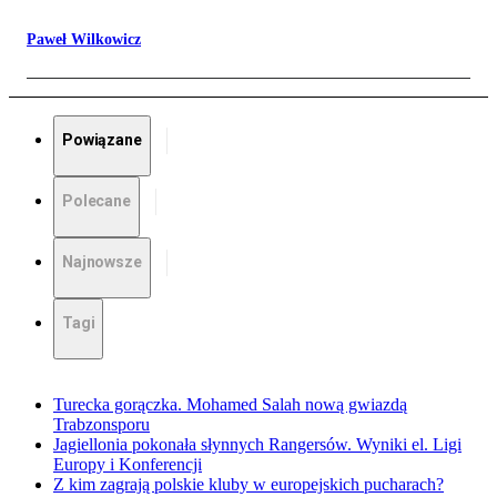
Paweł Wilkowicz
Powiązane
Polecane
Najnowsze
Tagi
Turecka gorączka. Mohamed Salah nową gwiazdą
Trabzonsporu
Jagiellonia pokonała słynnych Rangersów. Wyniki el. Ligi
Europy i Konferencji
Z kim zagrają polskie kluby w europejskich pucharach?