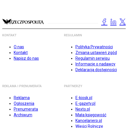
KONTAKT
REGULAMIN
O nas
Polityka Prywatności
Kontakt
Zmiana ustawień zgód
Napisz do nas
Regulamin serwisu
Informacje o nadawcy
Deklaracja dostępności
REKLAMA I PRENUMERATA
PARTNERZY
Reklama
E-kiosk.pl
Ogłoszenia
E-gazety.pl
Prenumerata
Nexto.pl
Archiwum
Mała księgowość
Kancelarierp.pl
Wieści Rolnicze