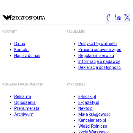
KONTAKT
REGULAMIN
O nas
Polityka Prywatności
Kontakt
Zmiana ustawień zgód
Napisz do nas
Regulamin serwisu
Informacje o nadawcy
Deklaracja dostępności
REKLAMA I PRENUMERATA
PARTNERZY
Reklama
E-kiosk.pl
Ogłoszenia
E-gazety.pl
Prenumerata
Nexto.pl
Archiwum
Mała księgowość
Kancelarierp.pl
Wieści Rolnicze
Życie Warszawy