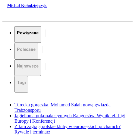
Michał Kołodziejczyk
Powiązane
Polecane
Najnowsze
Tagi
Turecka gorączka. Mohamed Salah nową gwiazdą
Trabzonsporu
Jagiellonia pokonała słynnych Rangersów. Wyniki el. Ligi
Europy i Konferencji
Z kim zagrają polskie kluby w europejskich pucharach?
Rywale i terminarz