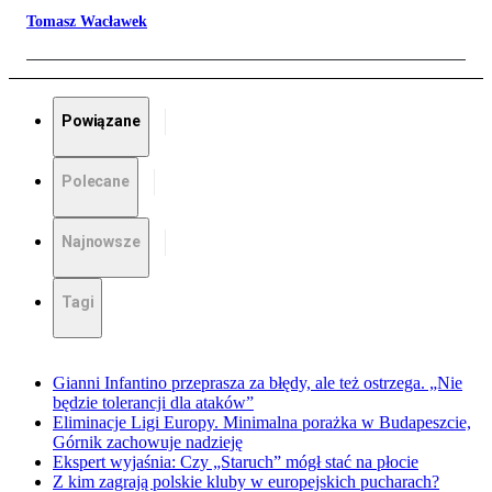
Tomasz Wacławek
Powiązane
Polecane
Najnowsze
Tagi
Gianni Infantino przeprasza za błędy, ale też ostrzega. „Nie
będzie tolerancji dla ataków”
Eliminacje Ligi Europy. Minimalna porażka w Budapeszcie,
Górnik zachowuje nadzieję
Ekspert wyjaśnia: Czy „Staruch” mógł stać na płocie
Z kim zagrają polskie kluby w europejskich pucharach?