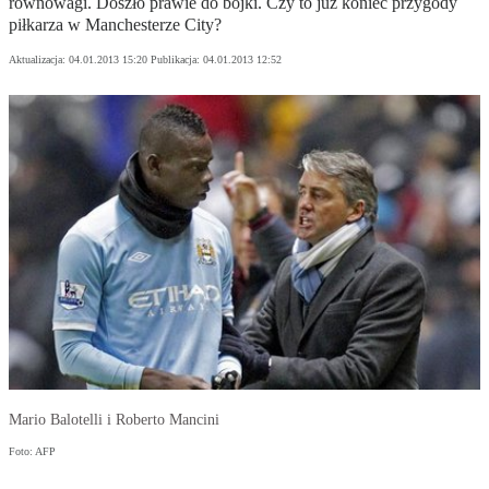
równowagi. Doszło prawie do bójki. Czy to już koniec przygody
piłkarza w Manchesterze City?
Aktualizacja:
04.01.2013 15:20
Publikacja:
04.01.2013 12:52
Mario Balotelli i Roberto Mancini
Foto: AFP