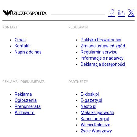
KONTAKT
REGULAMIN
O nas
Polityka Prywatności
Kontakt
Zmiana ustawień zgód
Napisz do nas
Regulamin serwisu
Informacje o nadawcy
Deklaracja dostępności
REKLAMA I PRENUMERATA
PARTNERZY
Reklama
E-kiosk.pl
Ogłoszenia
E-gazety.pl
Prenumerata
Nexto.pl
Archiwum
Mała księgowość
Kancelarierp.pl
Wieści Rolnicze
Życie Warszawy