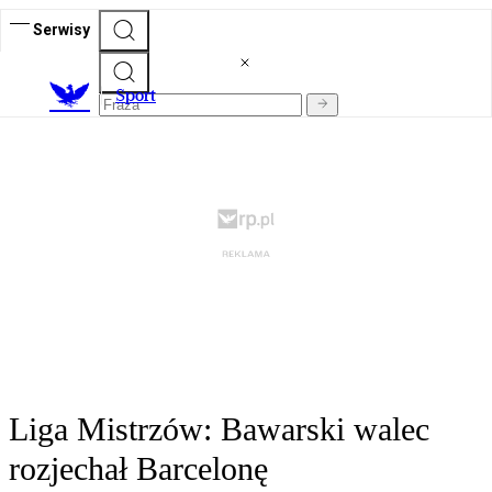
Serwisy
S
port
Liga Mistrzów: Bawarski walec
rozjechał Barcelonę