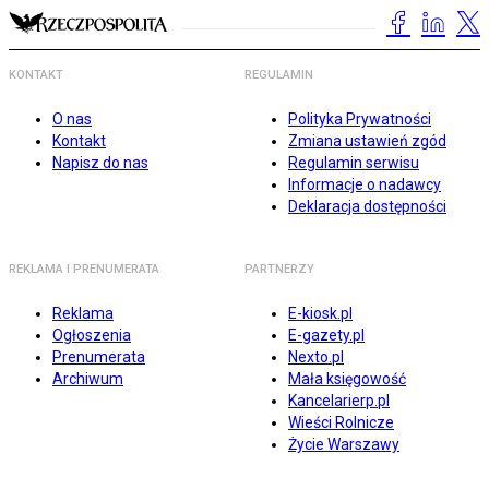
KONTAKT
REGULAMIN
O nas
Polityka Prywatności
Kontakt
Zmiana ustawień zgód
Napisz do nas
Regulamin serwisu
Informacje o nadawcy
Deklaracja dostępności
REKLAMA I PRENUMERATA
PARTNERZY
Reklama
E-kiosk.pl
Ogłoszenia
E-gazety.pl
Prenumerata
Nexto.pl
Archiwum
Mała księgowość
Kancelarierp.pl
Wieści Rolnicze
Życie Warszawy