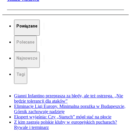
Powiązane
Polecane
Najnowsze
Tagi
Gianni Infantino przeprasza za błędy, ale też ostrzega. „Nie
będzie tolerancji dla ataków”
Eliminacje Ligi Europy. Minimalna porażka w Budapeszcie,
Górnik zachowuje nadzieję
Ekspert wyjaśnia: Czy „Staruch” mógł stać na płocie
Z kim zagrają polskie kluby w europejskich pucharach?
Rywale i terminarz