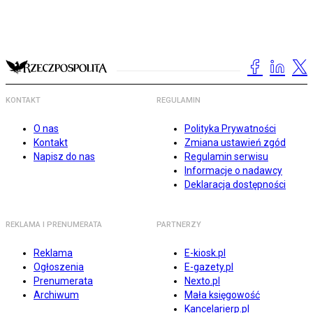
KONTAKT
REGULAMIN
O nas
Polityka Prywatności
Kontakt
Zmiana ustawień zgód
Napisz do nas
Regulamin serwisu
Informacje o nadawcy
Deklaracja dostępności
REKLAMA I PRENUMERATA
PARTNERZY
Reklama
E-kiosk.pl
Ogłoszenia
E-gazety.pl
Prenumerata
Nexto.pl
Archiwum
Mała księgowość
Kancelarierp.pl