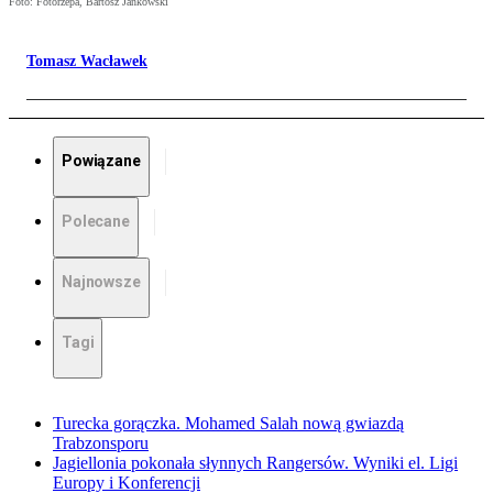
Foto: Fotorzepa, Bartosz Jankowski
Tomasz Wacławek
Powiązane
Polecane
Najnowsze
Tagi
Turecka gorączka. Mohamed Salah nową gwiazdą
Trabzonsporu
Jagiellonia pokonała słynnych Rangersów. Wyniki el. Ligi
Europy i Konferencji