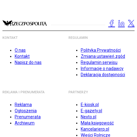
KONTAKT
REGULAMIN
O nas
Polityka Prywatności
Kontakt
Zmiana ustawień zgód
Napisz do nas
Regulamin serwisu
Informacje o nadawcy
Deklaracja dostępności
REKLAMA I PRENUMERATA
PARTNERZY
Reklama
E-kiosk.pl
Ogłoszenia
E-gazety.pl
Prenumerata
Nexto.pl
Archiwum
Mała księgowość
Kancelarierp.pl
Wieści Rolnicze