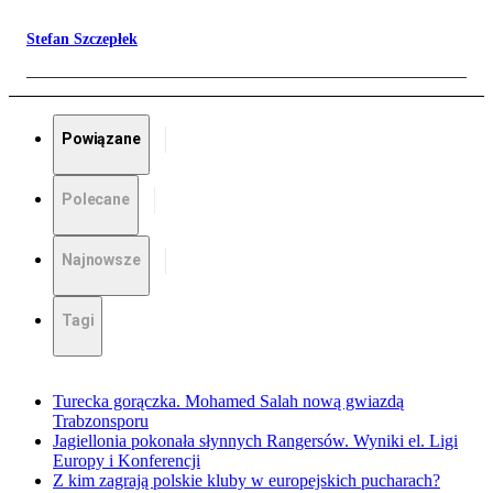
Stefan Szczepłek
Powiązane
Polecane
Najnowsze
Tagi
Turecka gorączka. Mohamed Salah nową gwiazdą
Trabzonsporu
Jagiellonia pokonała słynnych Rangersów. Wyniki el. Ligi
Europy i Konferencji
Z kim zagrają polskie kluby w europejskich pucharach?