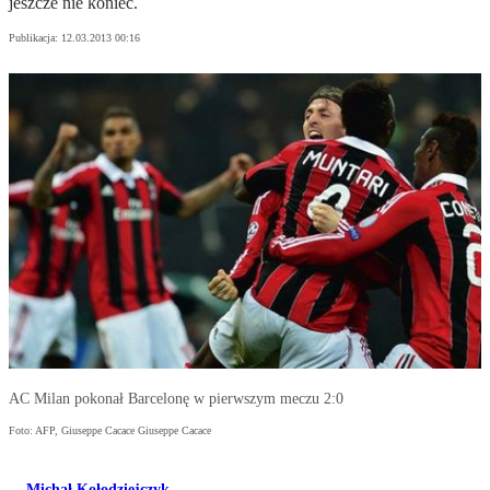
jeszcze nie koniec.
Publikacja:
12.03.2013 00:16
AC Milan pokonał Barcelonę w pierwszym meczu 2:0
Foto: AFP, Giuseppe Cacace Giuseppe Cacace
Michał Kołodziejczyk