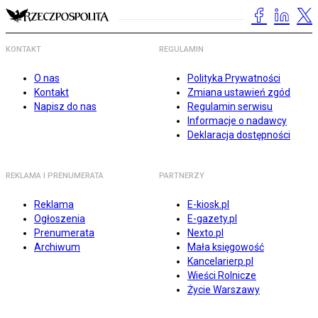
KONTAKT
REGULAMIN
O nas
Polityka Prywatności
Kontakt
Zmiana ustawień zgód
Napisz do nas
Regulamin serwisu
Informacje o nadawcy
Deklaracja dostępności
REKLAMA I PRENUMERATA
PARTNERZY
Reklama
E-kiosk.pl
Ogłoszenia
E-gazety.pl
Prenumerata
Nexto.pl
Archiwum
Mała księgowość
Kancelarierp.pl
Wieści Rolnicze
Życie Warszawy