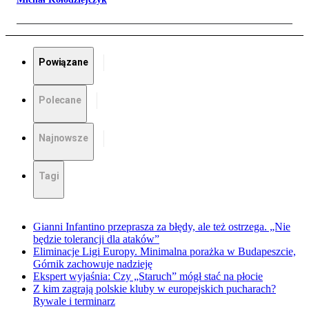
Powiązane
Polecane
Najnowsze
Tagi
Gianni Infantino przeprasza za błędy, ale też ostrzega. „Nie
będzie tolerancji dla ataków”
Eliminacje Ligi Europy. Minimalna porażka w Budapeszcie,
Górnik zachowuje nadzieję
Ekspert wyjaśnia: Czy „Staruch” mógł stać na płocie
Z kim zagrają polskie kluby w europejskich pucharach?
Rywale i terminarz