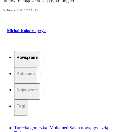
funtów. Pieniądze dostają tylko bogaci
Publikacja:
12.03.2013 11:47
Michał Kołodziejczyk
Powiązane
Polecane
Najnowsze
Tagi
Turecka gorączka. Mohamed Salah nową gwiazdą