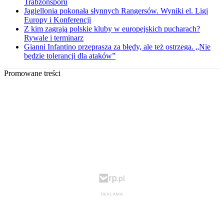
Trabzonsporu
Jagiellonia pokonała słynnych Rangersów. Wyniki el. Ligi
Europy i Konferencji
Z kim zagrają polskie kluby w europejskich pucharach?
Rywale i terminarz
Gianni Infantino przeprasza za błędy, ale też ostrzega. „Nie
będzie tolerancji dla ataków”
Promowane treści