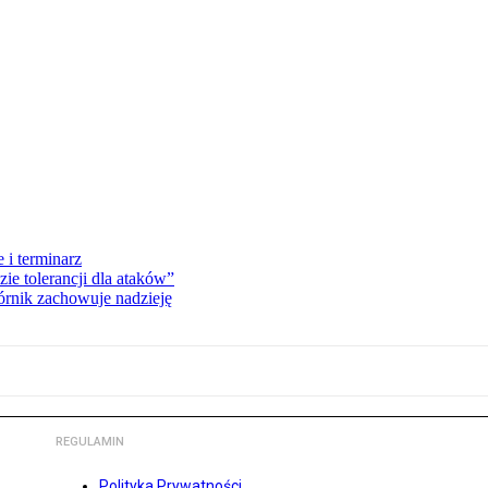
 i terminarz
zie tolerancji dla ataków”
órnik zachowuje nadzieję
REGULAMIN
Polityka Prywatności