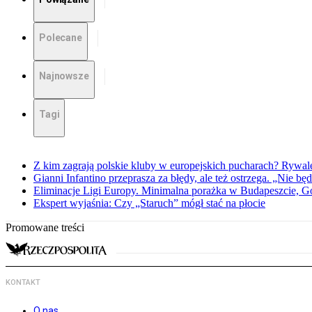
Polecane
Najnowsze
Tagi
Z kim zagrają polskie kluby w europejskich pucharach? Rywale
Gianni Infantino przeprasza za błędy, ale też ostrzega. „Nie będ
Eliminacje Ligi Europy. Minimalna porażka w Budapeszcie, G
Ekspert wyjaśnia: Czy „Staruch” mógł stać na płocie
Promowane treści
KONTAKT
O nas