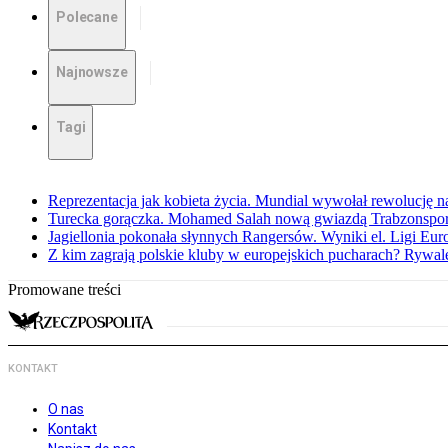
Polecane
Najnowsze
Tagi
Reprezentacja jak kobieta życia. Mundial wywołał rewolucję n
Turecka gorączka. Mohamed Salah nową gwiazdą Trabzonspo
Jagiellonia pokonała słynnych Rangersów. Wyniki el. Ligi Eur
Z kim zagrają polskie kluby w europejskich pucharach? Rywale
Promowane treści
KONTAKT
O nas
Kontakt