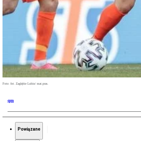
Foto: fot. Zagłębie Lubin/ mat.pras.
qm
Powiązane