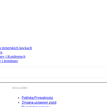
a trenerskich ławkach
ru
opy i Konferencji
 i terminarz
REGULAMIN
Polityka Prywatności
Zmiana ustawień zgód