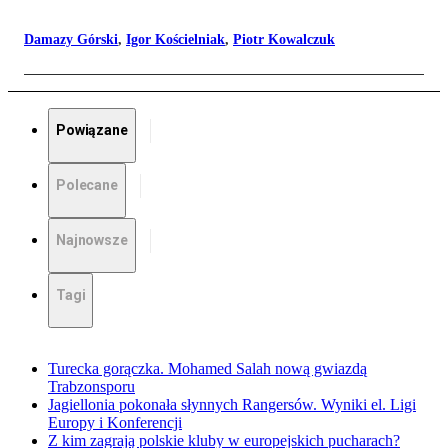
Damazy Górski
,
Igor Kościelniak
,
Piotr Kowalczuk
Powiązane
Polecane
Najnowsze
Tagi
Turecka gorączka. Mohamed Salah nową gwiazdą
Trabzonsporu
Jagiellonia pokonała słynnych Rangersów. Wyniki el. Ligi
Europy i Konferencji
Z kim zagrają polskie kluby w europejskich pucharach?