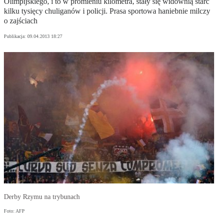
Olimpijskiego, i to w promieniu kilometra, stały się widownią starć
kilku tysięcy chuliganów i policji. Prasa sportowa haniebnie milczy
o zajściach
Publikacja:
09.04.2013 18:27
Derby Rzymu na trybunach
Foto: AFP