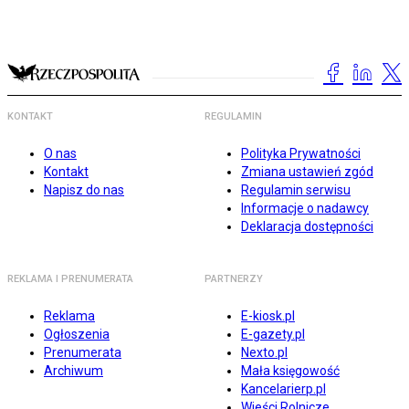
KONTAKT
REGULAMIN
O nas
Polityka Prywatności
Kontakt
Zmiana ustawień zgód
Napisz do nas
Regulamin serwisu
Informacje o nadawcy
Deklaracja dostępności
REKLAMA I PRENUMERATA
PARTNERZY
Reklama
E-kiosk.pl
Ogłoszenia
E-gazety.pl
Prenumerata
Nexto.pl
Archiwum
Mała księgowość
Kancelarierp.pl
Wieści Rolnicze