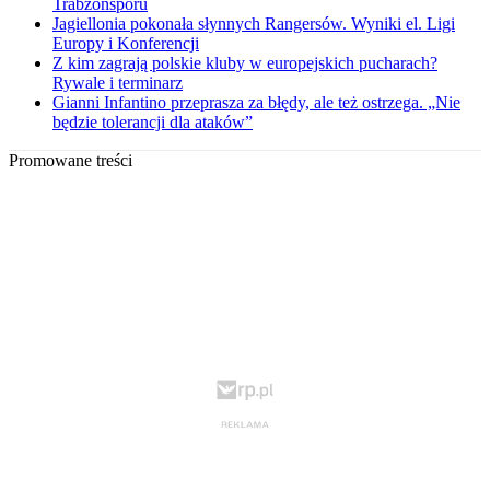
Trabzonsporu
Jagiellonia pokonała słynnych Rangersów. Wyniki el. Ligi
Europy i Konferencji
Z kim zagrają polskie kluby w europejskich pucharach?
Rywale i terminarz
Gianni Infantino przeprasza za błędy, ale też ostrzega. „Nie
będzie tolerancji dla ataków”
Promowane treści