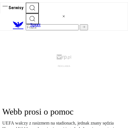
Serwisy
S
port
Webb prosi o pomoc
UEFA walczy z rasizmem na stadionach, jednak znany sędzia