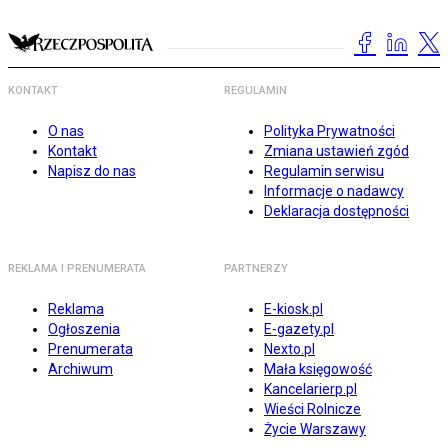
KONTAKT
REGULAMIN
O nas
Polityka Prywatności
Kontakt
Zmiana ustawień zgód
Napisz do nas
Regulamin serwisu
Informacje o nadawcy
Deklaracja dostępności
REKLAMA I PRENUMERATA
PARTNERZY
Reklama
E-kiosk.pl
Ogłoszenia
E-gazety.pl
Prenumerata
Nexto.pl
Archiwum
Mała księgowość
Kancelarierp.pl
Wieści Rolnicze
Życie Warszawy