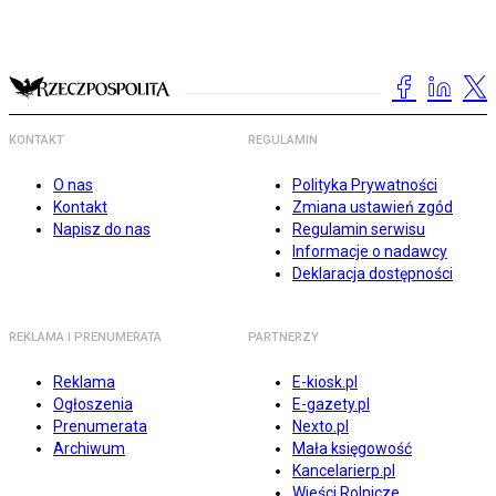
KONTAKT
REGULAMIN
O nas
Polityka Prywatności
Kontakt
Zmiana ustawień zgód
Napisz do nas
Regulamin serwisu
Informacje o nadawcy
Deklaracja dostępności
REKLAMA I PRENUMERATA
PARTNERZY
Reklama
E-kiosk.pl
Ogłoszenia
E-gazety.pl
Prenumerata
Nexto.pl
Archiwum
Mała księgowość
Kancelarierp.pl
Wieści Rolnicze