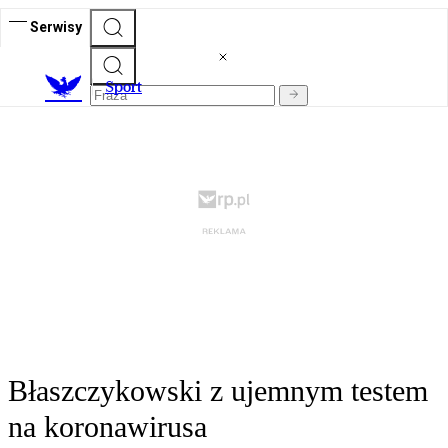
Serwisy
S
port
Błaszczykowski z ujemnym testem
na koronawirusa