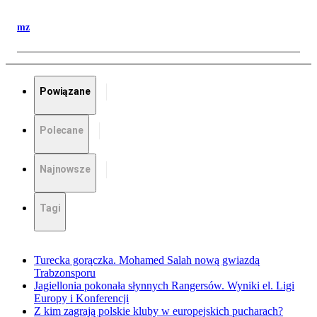
mz
Powiązane
Polecane
Najnowsze
Tagi
Turecka gorączka. Mohamed Salah nową gwiazdą
Trabzonsporu
Jagiellonia pokonała słynnych Rangersów. Wyniki el. Ligi
Europy i Konferencji
Z kim zagrają polskie kluby w europejskich pucharach?