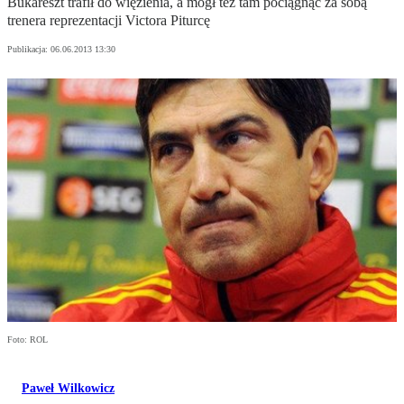
Bukareszt trafił do więzienia, a mógł też tam pociągnąć za sobą
trenera reprezentacji Victora Piturcę
Publikacja:
06.06.2013 13:30
Foto: ROL
Paweł Wilkowicz