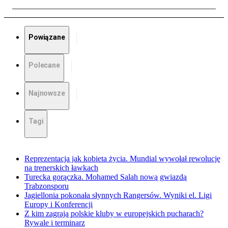
Powiązane
Polecane
Najnowsze
Tagi
Reprezentacja jak kobieta życia. Mundial wywołał rewolucję
na trenerskich ławkach
Turecka gorączka. Mohamed Salah nową gwiazdą
Trabzonsporu
Jagiellonia pokonała słynnych Rangersów. Wyniki el. Ligi
Europy i Konferencji
Z kim zagrają polskie kluby w europejskich pucharach?
Rywale i terminarz