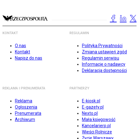
KONTAKT
REGULAMIN
O nas
Polityka Prywatności
Kontakt
Zmiana ustawień zgód
Napisz do nas
Regulamin serwisu
Informacje o nadawcy
Deklaracja dostępności
REKLAMA I PRENUMERATA
PARTNERZY
Reklama
E-kiosk.pl
Ogłoszenia
E-gazety.pl
Prenumerata
Nexto.pl
Archiwum
Mała księgowość
Kancelarierp.pl
Wieści Rolnicze
Życie Warszawy