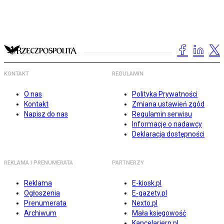
KONTAKT
REGULAMIN
O nas
Polityka Prywatności
Kontakt
Zmiana ustawień zgód
Napisz do nas
Regulamin serwisu
Informacje o nadawcy
Deklaracja dostępności
REKLAMA I PRENUMERATA
PARTNERZY
Reklama
E-kiosk.pl
Ogłoszenia
E-gazety.pl
Prenumerata
Nexto.pl
Archiwum
Mała księgowość
Kancelarierp.pl