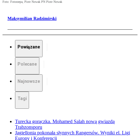
Foto: Fotorzepa, Piotr Nowak PN Piotr Nowak
Maksymilian Radzimirski
Powiązane
Polecane
Najnowsze
Tagi
Turecka gorączka. Mohamed Salah nową gwiazdą
Trabzonsporu
Jagiellonia pokonała słynnych Rangersów. Wyniki el. Ligi
Europy i Konferencji