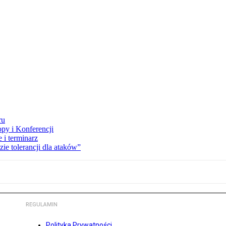
ru
opy i Konferencji
 i terminarz
zie tolerancji dla ataków”
REGULAMIN
Polityka Prywatności