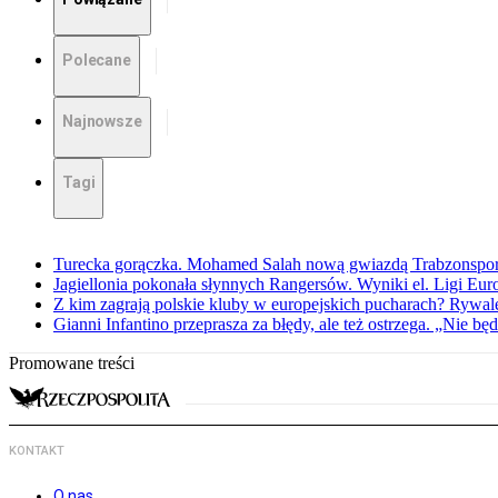
Polecane
Najnowsze
Tagi
Turecka gorączka. Mohamed Salah nową gwiazdą Trabzonspo
Jagiellonia pokonała słynnych Rangersów. Wyniki el. Ligi Eur
Z kim zagrają polskie kluby w europejskich pucharach? Rywale
Gianni Infantino przeprasza za błędy, ale też ostrzega. „Nie będ
Promowane treści
KONTAKT
O nas