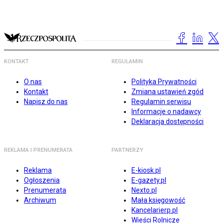
KONTAKT
REGULAMIN
O nas
Polityka Prywatności
Kontakt
Zmiana ustawień zgód
Napisz do nas
Regulamin serwisu
Informacje o nadawcy
Deklaracja dostępności
REKLAMA I PRENUMERATA
PARTNERZY
Reklama
E-kiosk.pl
Ogłoszenia
E-gazety.pl
Prenumerata
Nexto.pl
Archiwum
Mała księgowość
Kancelarierp.pl
Wieści Rolnicze