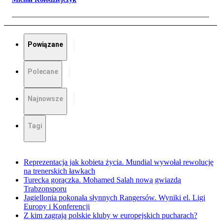
Powiązane
Polecane
Najnowsze
Tagi
Reprezentacja jak kobieta życia. Mundial wywołał rewolucję
na trenerskich ławkach
Turecka gorączka. Mohamed Salah nową gwiazdą
Trabzonsporu
Jagiellonia pokonała słynnych Rangersów. Wyniki el. Ligi
Europy i Konferencji
Z kim zagrają polskie kluby w europejskich pucharach?