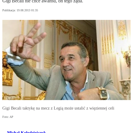
Gigi Becali nie chce awansu, on tego żąda.
Publikacja:
19.08.2013 01:35
Gigi Becali taktykę na mecz z Legią może ustalić z więziennej celi
Foto: AP
Michał Kołodziejczyk