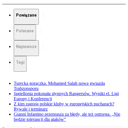
Powiązane
Polecane
Najnowsze
Tagi
Turecka gorączka. Mohamed Salah nową gwiazdą
Trabzonsporu
Jagiellonia pokonała słynnych Rangersów. Wyniki el. Ligi
Europy i Konferencji
Z kim zagrają polskie kluby w europejskich pucharach?
Rywale i terminarz
Gianni Infantino przeprasza za błędy, ale też ostrzega. „Nie
będzie tolerancji dla ataków”