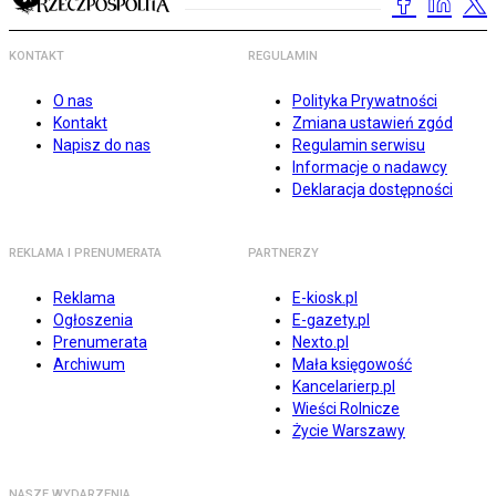
KONTAKT
REGULAMIN
O nas
Polityka Prywatności
Kontakt
Zmiana ustawień zgód
Napisz do nas
Regulamin serwisu
Informacje o nadawcy
Deklaracja dostępności
REKLAMA I PRENUMERATA
PARTNERZY
Reklama
E-kiosk.pl
Ogłoszenia
E-gazety.pl
Prenumerata
Nexto.pl
Archiwum
Mała księgowość
Kancelarierp.pl
Wieści Rolnicze
Życie Warszawy
NASZE WYDARZENIA