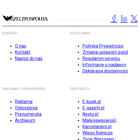
KONTAKT
REGULAMIN
O nas
Polityka Prywatności
Kontakt
Zmiana ustawień zgód
Napisz do nas
Regulamin serwisu
Informacje o nadawcy
Deklaracja dostępności
REKLAMA I PRENUMERATA
PARTNERZY
Reklama
E-kiosk.pl
Ogłoszenia
E-gazety.pl
Prenumerata
Nexto.pl
Archiwum
Mała księgowość
Kancelarierp.pl
Wieści Rolnicze
Życie Warszawy