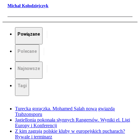
Michał Kołodziejczyk
Powiązane
Polecane
Najnowsze
Tagi
Turecka gorączka. Mohamed Salah nową gwiazdą
Trabzonsporu
Jagiellonia pokonała słynnych Rangersów. Wyniki el. Ligi
Europy i Konferencji
Z kim zagrają polskie kluby w europejskich pucharach?
Rywale i terminarz