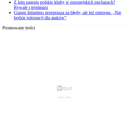
Z kim zagrają polskie kluby w europejskich pucharach?
Rywale i terminarz
Gianni Infantino przeprasza za błędy, ale też ostrzega. „Nie
będzie tolerancji dla ataków”
Promowane treści