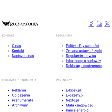
KONTAKT
REGULAMIN
O nas
Polityka Prywatności
Kontakt
Zmiana ustawień zgód
Napisz do nas
Regulamin serwisu
Informacje o nadawcy
Deklaracja dostępności
REKLAMA I PRENUMERATA
PARTNERZY
Reklama
E-kiosk.pl
Ogłoszenia
E-gazety.pl
Prenumerata
Nexto.pl
Archiwum
Mała księgowość
Kancelarierp.pl