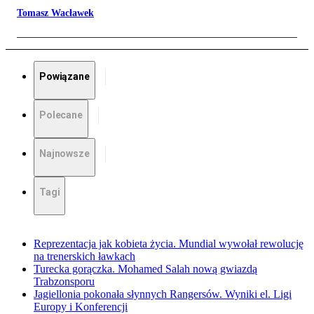
Tomasz Wacławek
Powiązane
Polecane
Najnowsze
Tagi
Reprezentacja jak kobieta życia. Mundial wywołał rewolucję
na trenerskich ławkach
Turecka gorączka. Mohamed Salah nową gwiazdą
Trabzonsporu
Jagiellonia pokonała słynnych Rangersów. Wyniki el. Ligi
Europy i Konferencji