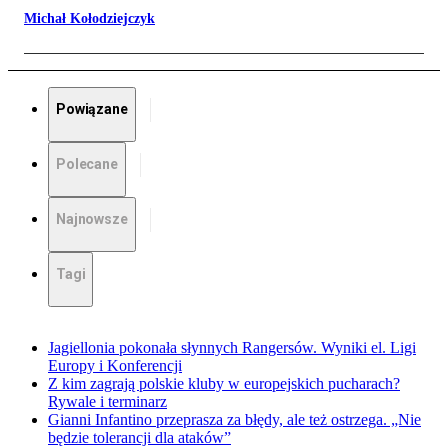
Michał Kołodziejczyk
Powiązane
Polecane
Najnowsze
Tagi
Jagiellonia pokonała słynnych Rangersów. Wyniki el. Ligi
Europy i Konferencji
Z kim zagrają polskie kluby w europejskich pucharach?
Rywale i terminarz
Gianni Infantino przeprasza za błędy, ale też ostrzega. „Nie
będzie tolerancji dla ataków”