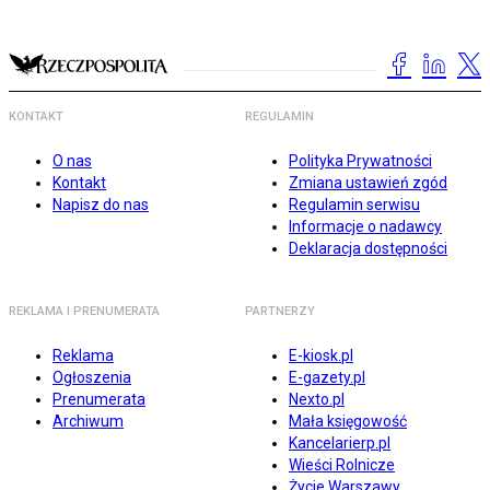
KONTAKT
REGULAMIN
O nas
Polityka Prywatności
Kontakt
Zmiana ustawień zgód
Napisz do nas
Regulamin serwisu
Informacje o nadawcy
Deklaracja dostępności
REKLAMA I PRENUMERATA
PARTNERZY
Reklama
E-kiosk.pl
Ogłoszenia
E-gazety.pl
Prenumerata
Nexto.pl
Archiwum
Mała księgowość
Kancelarierp.pl
Wieści Rolnicze
Życie Warszawy