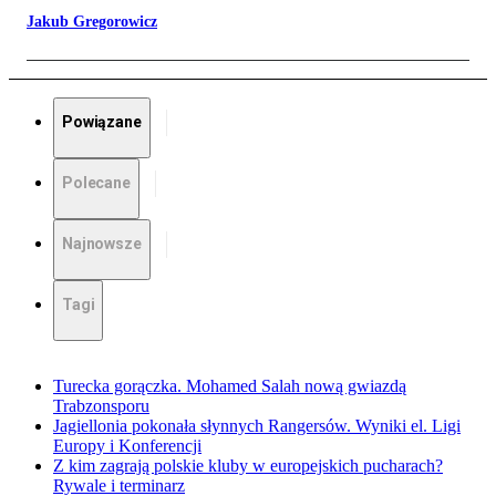
Jakub Gregorowicz
Powiązane
Polecane
Najnowsze
Tagi
Turecka gorączka. Mohamed Salah nową gwiazdą
Trabzonsporu
Jagiellonia pokonała słynnych Rangersów. Wyniki el. Ligi
Europy i Konferencji
Z kim zagrają polskie kluby w europejskich pucharach?
Rywale i terminarz