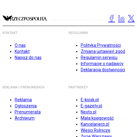
KONTAKT
REGULAMIN
O nas
Polityka Prywatności
Kontakt
Zmiana ustawień zgód
Napisz do nas
Regulamin serwisu
Informacje o nadawcy
Deklaracja dostępności
REKLAMA I PRENUMERATA
PARTNERZY
Reklama
E-kiosk.pl
Ogłoszenia
E-gazety.pl
Prenumerata
Nexto.pl
Archiwum
Mała księgowość
Kancelarierp.pl
Wieści Rolnicze
Życie Warszawy