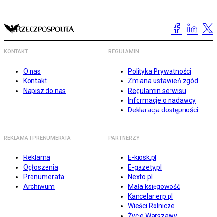
KONTAKT
REGULAMIN
O nas
Polityka Prywatności
Kontakt
Zmiana ustawień zgód
Napisz do nas
Regulamin serwisu
Informacje o nadawcy
Deklaracja dostępności
REKLAMA I PRENUMERATA
PARTNERZY
Reklama
E-kiosk.pl
Ogłoszenia
E-gazety.pl
Prenumerata
Nexto.pl
Archiwum
Mała księgowość
Kancelarierp.pl
Wieści Rolnicze
Życie Warszawy