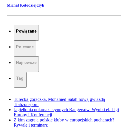
Michał Kołodziejczyk
Powiązane
Polecane
Najnowsze
Tagi
Turecka gorączka. Mohamed Salah nową gwiazdą
Trabzonsporu
Jagiellonia pokonała słynnych Rangersów. Wyniki el. Ligi
Europy i Konferencji
Z kim zagrają polskie kluby w europejskich pucharach?
Rywale i terminarz