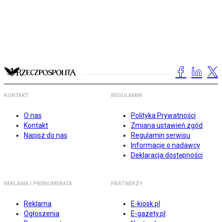
KONTAKT
REGULAMIN
O nas
Polityka Prywatności
Kontakt
Zmiana ustawień zgód
Napisz do nas
Regulamin serwisu
Informacje o nadawcy
Deklaracja dostępności
REKLAMA I PRENUMERATA
PARTNERZY
Reklama
E-kiosk.pl
Ogłoszenia
E-gazety.pl