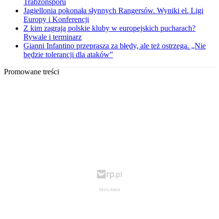
Trabzonsporu
Jagiellonia pokonała słynnych Rangersów. Wyniki el. Ligi
Europy i Konferencji
Z kim zagrają polskie kluby w europejskich pucharach?
Rywale i terminarz
Gianni Infantino przeprasza za błędy, ale też ostrzega. „Nie
będzie tolerancji dla ataków”
Promowane treści