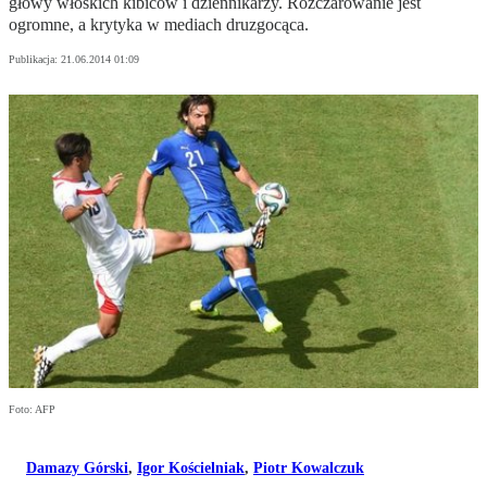
głowy włoskich kibiców i dziennikarzy. Rozczarowanie jest
ogromne, a krytyka w mediach druzgocąca.
Publikacja:
21.06.2014 01:09
Foto: AFP
Damazy Górski
,
Igor Kościelniak
,
Piotr Kowalczuk