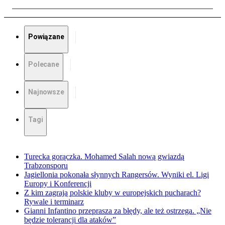
Powiązane
Polecane
Najnowsze
Tagi
Turecka gorączka. Mohamed Salah nową gwiazdą
Trabzonsporu
Jagiellonia pokonała słynnych Rangersów. Wyniki el. Ligi
Europy i Konferencji
Z kim zagrają polskie kluby w europejskich pucharach?
Rywale i terminarz
Gianni Infantino przeprasza za błędy, ale też ostrzega. „Nie
będzie tolerancji dla ataków”