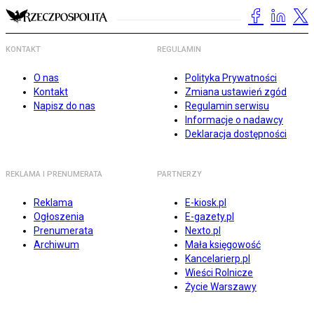
KONTAKT
REGULAMIN
O nas
Polityka Prywatności
Kontakt
Zmiana ustawień zgód
Napisz do nas
Regulamin serwisu
Informacje o nadawcy
Deklaracja dostępności
REKLAMA I PRENUMERATA
PARTNERZY
Reklama
E-kiosk.pl
Ogłoszenia
E-gazety.pl
Prenumerata
Nexto.pl
Archiwum
Mała księgowość
Kancelarierp.pl
Wieści Rolnicze
Życie Warszawy