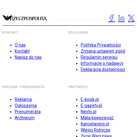
KONTAKT
REGULAMIN
O nas
Polityka Prywatności
Kontakt
Zmiana ustawień zgód
Napisz do nas
Regulamin serwisu
Informacje o nadawcy
Deklaracja dostępności
REKLAMA I PRENUMERATA
PARTNERZY
Reklama
E-kiosk.pl
Ogłoszenia
E-gazety.pl
Prenumerata
Nexto.pl
Archiwum
Mała księgowość
Kancelarierp.pl
Wieści Rolnicze
Życie Warszawy