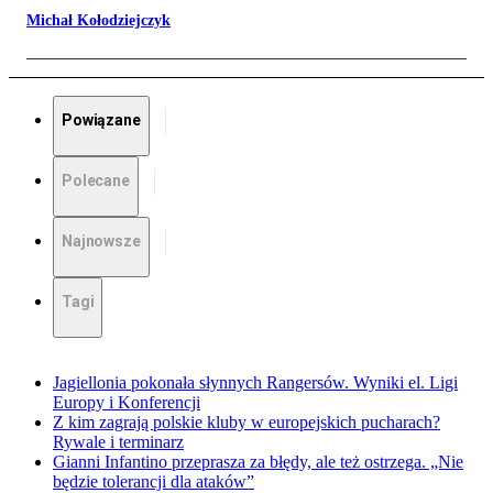
Michał Kołodziejczyk
Powiązane
Polecane
Najnowsze
Tagi
Jagiellonia pokonała słynnych Rangersów. Wyniki el. Ligi
Europy i Konferencji
Z kim zagrają polskie kluby w europejskich pucharach?
Rywale i terminarz
Gianni Infantino przeprasza za błędy, ale też ostrzega. „Nie
będzie tolerancji dla ataków”