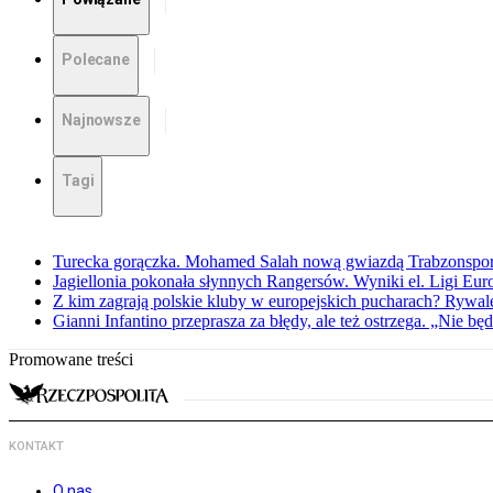
Polecane
Najnowsze
Tagi
Turecka gorączka. Mohamed Salah nową gwiazdą Trabzonspo
Jagiellonia pokonała słynnych Rangersów. Wyniki el. Ligi Eur
Z kim zagrają polskie kluby w europejskich pucharach? Rywale
Gianni Infantino przeprasza za błędy, ale też ostrzega. „Nie będ
Promowane treści
KONTAKT
O nas