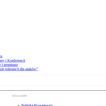
ru
opy i Konferencji
 i terminarz
zie tolerancji dla ataków”
REGULAMIN
Polityka Prywatności