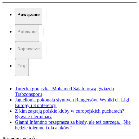
Powiązane
Polecane
Najnowsze
Tagi
Turecka gorączka. Mohamed Salah nową gwiazdą
Trabzonsporu
Jagiellonia pokonała słynnych Rangersów. Wyniki el. Ligi
Europy i Konferencji
Z kim zagrają polskie kluby w europejskich pucharach?
Rywale i terminarz
Gianni Infantino przeprasza za błędy, ale też ostrzega. „Nie
będzie tolerancji dla ataków”
Promowane treści