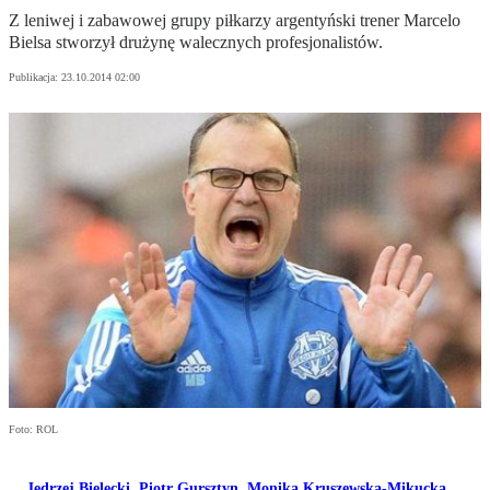
Z leniwej i zabawowej grupy piłkarzy argentyński trener Marcelo
Bielsa stworzył drużynę walecznych profesjonalistów.
Publikacja:
23.10.2014 02:00
Foto: ROL
Jędrzej Bielecki
,
Piotr Gursztyn
,
Monika Kruszewska-Mikucka
,