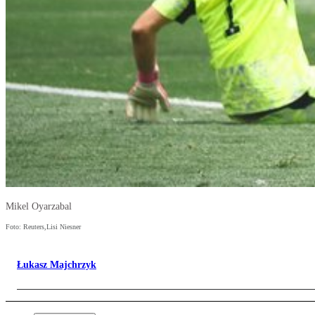
Mikel Oyarzabal
Foto: Reuters,Lisi Niesner
Łukasz Majchrzyk