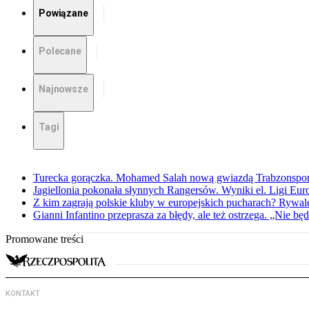
Powiązane
Polecane
Najnowsze
Tagi
Turecka gorączka. Mohamed Salah nową gwiazdą Trabzonspo
Jagiellonia pokonała słynnych Rangersów. Wyniki el. Ligi Eur
Z kim zagrają polskie kluby w europejskich pucharach? Rywale
Gianni Infantino przeprasza za błędy, ale też ostrzega. „Nie będ
Promowane treści
KONTAKT