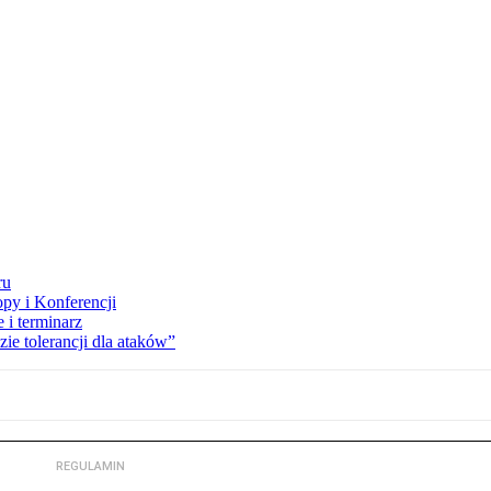
ru
opy i Konferencji
 i terminarz
zie tolerancji dla ataków”
REGULAMIN