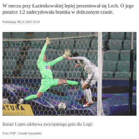
W meczu przy Łazienkowskiej lepiej prezentował się Lech. O jego
porażce 1:2 zadecydowała bramka w doliczonym czasie.
Publikacja:
08.11.2020 19:33
Rafael Lopes zdobywa zwycięskiego gola dla Legii
Foto: PAP / Leszek Szymański