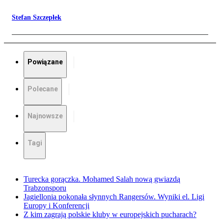
Stefan Szczepłek
Powiązane
Polecane
Najnowsze
Tagi
Turecka gorączka. Mohamed Salah nową gwiazdą
Trabzonsporu
Jagiellonia pokonała słynnych Rangersów. Wyniki el. Ligi
Europy i Konferencji
Z kim zagrają polskie kluby w europejskich pucharach?