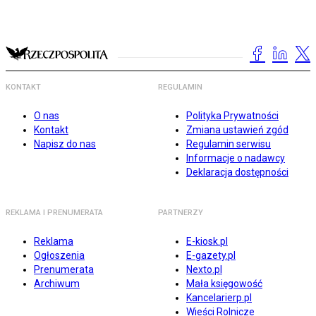
KONTAKT
REGULAMIN
O nas
Polityka Prywatności
Kontakt
Zmiana ustawień zgód
Napisz do nas
Regulamin serwisu
Informacje o nadawcy
Deklaracja dostępności
REKLAMA I PRENUMERATA
PARTNERZY
Reklama
E-kiosk.pl
Ogłoszenia
E-gazety.pl
Prenumerata
Nexto.pl
Archiwum
Mała księgowość
Kancelarierp.pl
Wieści Rolnicze