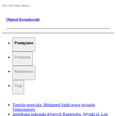
Foto: PAP/Adam Warżawa
Olgierd Kwiatkowski
Powiązane
Polecane
Najnowsze
Tagi
Turecka gorączka. Mohamed Salah nową gwiazdą
Trabzonsporu
Jagiellonia pokonała słynnych Rangersów. Wyniki el. Ligi