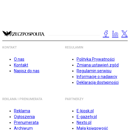
KONTAKT
REGULAMIN
O nas
Polityka Prywatności
Kontakt
Zmiana ustawień zgód
Napisz do nas
Regulamin serwisu
Informacje o nadawcy
Deklaracja dostępności
REKLAMA I PRENUMERATA
PARTNERZY
Reklama
E-kiosk.pl
Ogłoszenia
E-gazety.pl
Prenumerata
Nexto.pl
Archiwum
Mała księgowość