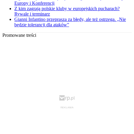
Europy i Konferencji
Z kim zagrają polskie kluby w europejskich pucharach?
Rywale i terminarz
Gianni Infantino przeprasza za błędy, ale też ostrzega. „Nie
będzie tolerancji dla ataków”
Promowane treści