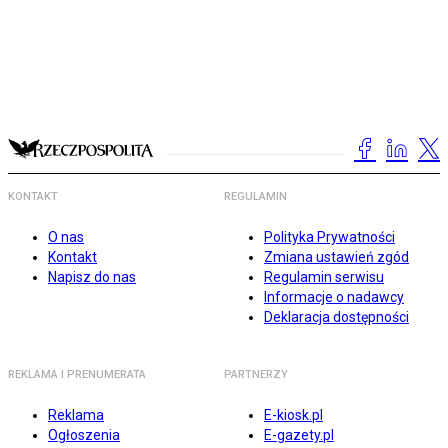
KONTAKT
REGULAMIN
O nas
Polityka Prywatności
Kontakt
Zmiana ustawień zgód
Napisz do nas
Regulamin serwisu
Informacje o nadawcy
Deklaracja dostępności
REKLAMA I PRENUMERATA
PARTNERZY
Reklama
E-kiosk.pl
Ogłoszenia
E-gazety.pl