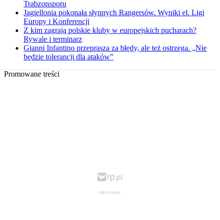
Trabzonsporu
Jagiellonia pokonała słynnych Rangersów. Wyniki el. Ligi
Europy i Konferencji
Z kim zagrają polskie kluby w europejskich pucharach?
Rywale i terminarz
Gianni Infantino przeprasza za błędy, ale też ostrzega. „Nie
będzie tolerancji dla ataków”
Promowane treści