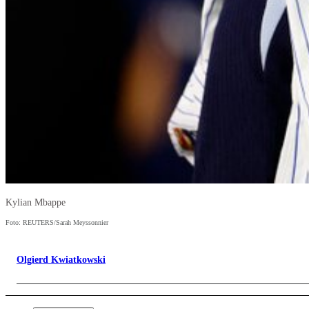
Kylian Mbappe
Foto: REUTERS/Sarah Meyssonnier
Olgierd Kwiatkowski