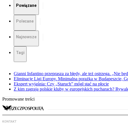
Powiązane
Polecane
Najnowsze
Tagi
Gianni Infantino przeprasza za błędy, ale też ostrzega. „Nie będ
Eliminacje Ligi Europy. Minimalna porażka w Budapeszcie, G
Ekspert wyjaśnia: Czy „Staruch” mógł stać na płocie
Z kim zagrają polskie kluby w europejskich pucharach? Rywale
Promowane treści
KONTAKT