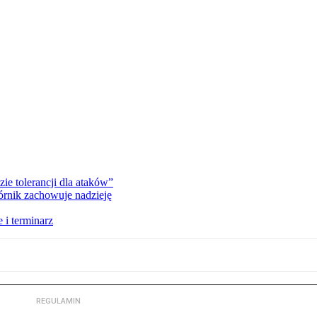
zie tolerancji dla ataków”
órnik zachowuje nadzieję
 i terminarz
REGULAMIN