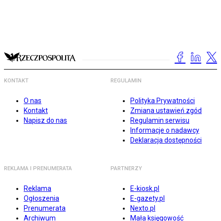
KONTAKT
REGULAMIN
O nas
Polityka Prywatności
Kontakt
Zmiana ustawień zgód
Napisz do nas
Regulamin serwisu
Informacje o nadawcy
Deklaracja dostępności
REKLAMA I PRENUMERATA
PARTNERZY
Reklama
E-kiosk.pl
Ogłoszenia
E-gazety.pl
Prenumerata
Nexto.pl
Archiwum
Mała księgowość