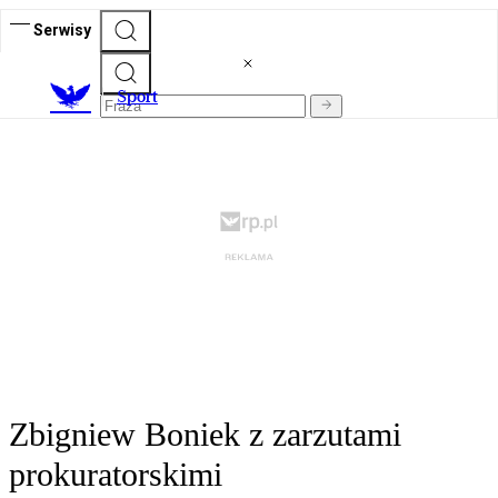
Serwisy
S
port
Zbigniew Boniek z zarzutami
prokuratorskimi