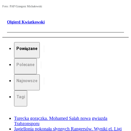
Foto: PAP/Grzegorz Michałowski
Olgierd Kwiatkowski
Powiązane
Polecane
Najnowsze
Tagi
Turecka gorączka. Mohamed Salah nową gwiazdą
Trabzonsporu
Jagiellonia pokonała słynnych Rangersów. Wyniki el. Ligi