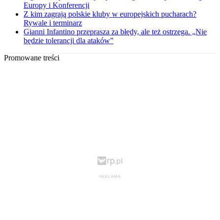
Europy i Konferencji
Z kim zagrają polskie kluby w europejskich pucharach?
Rywale i terminarz
Gianni Infantino przeprasza za błędy, ale też ostrzega. „Nie
będzie tolerancji dla ataków”
Promowane treści