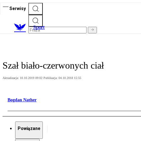
Serwisy
S
port
Szał biało-czerwonych ciał
Aktualizacja:
10.10.2019 09:02
Publikacja:
04.10.2018 15:55
Bogdan Nather
Powiązane