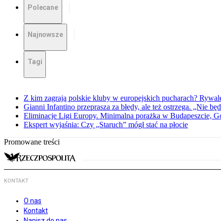
Polecane
Najnowsze
Tagi
Z kim zagrają polskie kluby w europejskich pucharach? Rywale
Gianni Infantino przeprasza za błędy, ale też ostrzega. „Nie będ
Eliminacje Ligi Europy. Minimalna porażka w Budapeszcie, G
Ekspert wyjaśnia: Czy „Staruch” mógł stać na płocie
Promowane treści
KONTAKT
O nas
Kontakt
Napisz do nas