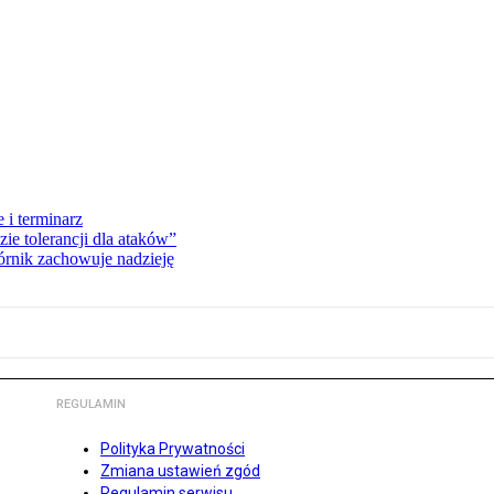
 i terminarz
zie tolerancji dla ataków”
órnik zachowuje nadzieję
REGULAMIN
Polityka Prywatności
Zmiana ustawień zgód
Regulamin serwisu