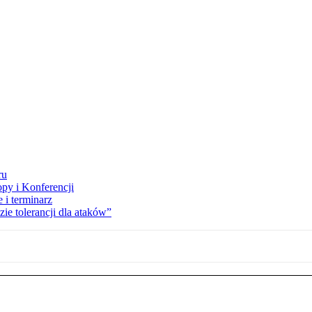
ru
opy i Konferencji
 i terminarz
zie tolerancji dla ataków”