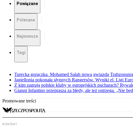
Powiązane
Polecane
Najnowsze
Tagi
Turecka gorączka. Mohamed Salah nową gwiazdą Trabzonspo
Jagiellonia pokonała słynnych Rangersów. Wyniki el. Ligi Eur
Z kim zagrają polskie kluby w europejskich pucharach? Rywale
Gianni Infantino przeprasza za błędy, ale też ostrzega. „Nie będ
Promowane treści
KONTAKT