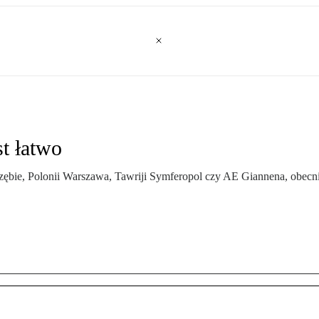
st łatwo
bie, Polonii Warszawa, Tawriji Symferopol czy AE Giannena, obecn