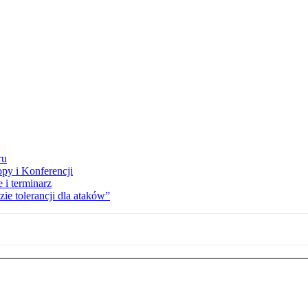
ru
opy i Konferencji
 i terminarz
zie tolerancji dla ataków”