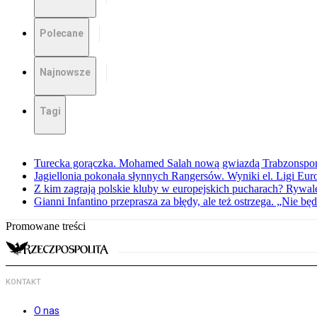
Polecane
Najnowsze
Tagi
Turecka gorączka. Mohamed Salah nową gwiazdą Trabzonspo
Jagiellonia pokonała słynnych Rangersów. Wyniki el. Ligi Eur
Z kim zagrają polskie kluby w europejskich pucharach? Rywale
Gianni Infantino przeprasza za błędy, ale też ostrzega. „Nie będ
Promowane treści
KONTAKT
O nas