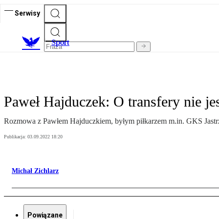
Serwisy
S
port
Paweł Hajduczek: O transfery nie je
Rozmowa z Pawłem Hajduczkiem, byłym piłkarzem m.in. GKS Jastrzę
Publikacja:
03.09.2022 18:20
Michał Zichlarz
Powiązane