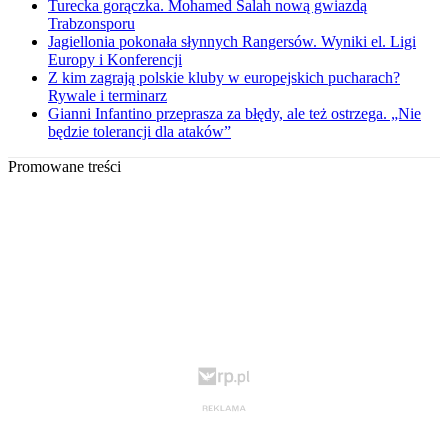
Turecka gorączka. Mohamed Salah nową gwiazdą
Trabzonsporu
Jagiellonia pokonała słynnych Rangersów. Wyniki el. Ligi
Europy i Konferencji
Z kim zagrają polskie kluby w europejskich pucharach?
Rywale i terminarz
Gianni Infantino przeprasza za błędy, ale też ostrzega. „Nie
będzie tolerancji dla ataków”
Promowane treści