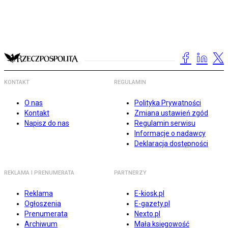
KONTAKT
REGULAMIN
O nas
Polityka Prywatności
Kontakt
Zmiana ustawień zgód
Napisz do nas
Regulamin serwisu
Informacje o nadawcy
Deklaracja dostępności
REKLAMA I PRENUMERATA
PARTNERZY
Reklama
E-kiosk.pl
Ogłoszenia
E-gazety.pl
Prenumerata
Nexto.pl
Archiwum
Mała księgowość