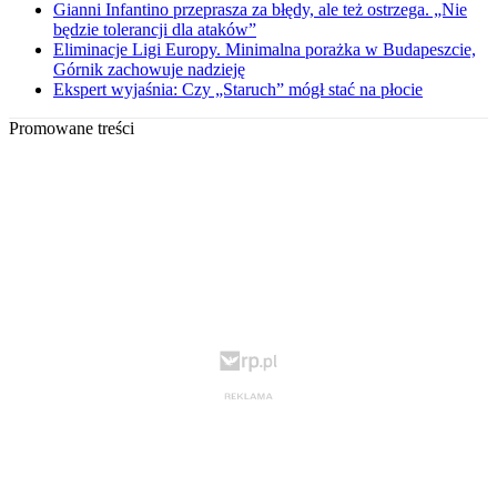
Gianni Infantino przeprasza za błędy, ale też ostrzega. „Nie
będzie tolerancji dla ataków”
Eliminacje Ligi Europy. Minimalna porażka w Budapeszcie,
Górnik zachowuje nadzieję
Ekspert wyjaśnia: Czy „Staruch” mógł stać na płocie
Promowane treści