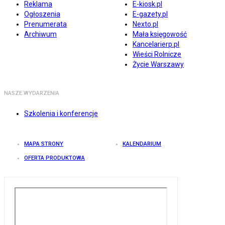
Reklama
E-kiosk.pl
Ogłoszenia
E-gazety.pl
Prenumerata
Nexto.pl
Archiwum
Mała księgowość
Kancelarierp.pl
Wieści Rolnicze
Życie Warszawy
NASZE WYDARZENIA
Szkolenia i konferencje
MAPA STRONY
KALENDARIUM
OFERTA PRODUKTOWA