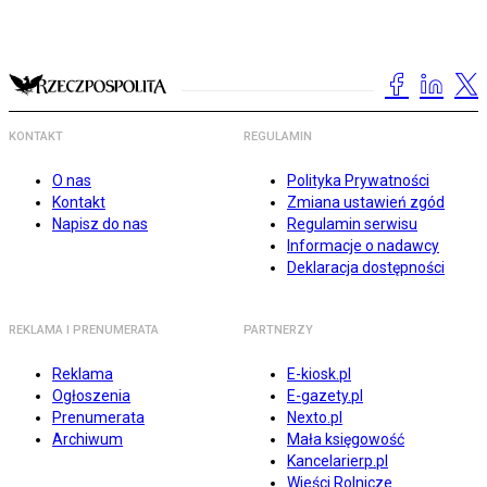
KONTAKT
REGULAMIN
O nas
Polityka Prywatności
Kontakt
Zmiana ustawień zgód
Napisz do nas
Regulamin serwisu
Informacje o nadawcy
Deklaracja dostępności
REKLAMA I PRENUMERATA
PARTNERZY
Reklama
E-kiosk.pl
Ogłoszenia
E-gazety.pl
Prenumerata
Nexto.pl
Archiwum
Mała księgowość
Kancelarierp.pl
Wieści Rolnicze