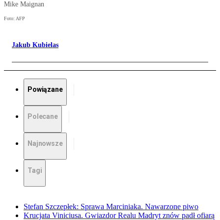
Mike Maignan
Foto: AFP
Jakub Kubielas
Powiązane
Polecane
Najnowsze
Tagi
Stefan Szczepłek: Sprawa Marciniaka. Nawarzone piwo
Krucjata Viniciusa. Gwiazdor Realu Madryt znów padł ofiarą