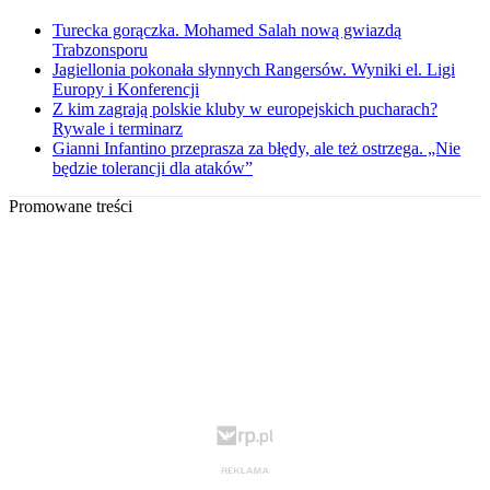
Turecka gorączka. Mohamed Salah nową gwiazdą
Trabzonsporu
Jagiellonia pokonała słynnych Rangersów. Wyniki el. Ligi
Europy i Konferencji
Z kim zagrają polskie kluby w europejskich pucharach?
Rywale i terminarz
Gianni Infantino przeprasza za błędy, ale też ostrzega. „Nie
będzie tolerancji dla ataków”
Promowane treści