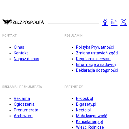
KONTAKT
REGULAMIN
O nas
Polityka Prywatności
Kontakt
Zmiana ustawień zgód
Napisz do nas
Regulamin serwisu
Informacje o nadawcy
Deklaracja dostępności
REKLAMA I PRENUMERATA
PARTNERZY
Reklama
E-kiosk.pl
Ogłoszenia
E-gazety.pl
Prenumerata
Nexto.pl
Archiwum
Mała księgowość
Kancelarierp.pl
Wieści Rolnicze