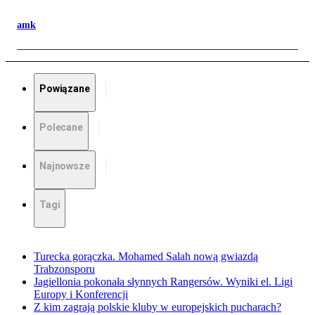
amk
Powiązane
Polecane
Najnowsze
Tagi
Turecka gorączka. Mohamed Salah nową gwiazdą
Trabzonsporu
Jagiellonia pokonała słynnych Rangersów. Wyniki el. Ligi
Europy i Konferencji
Z kim zagrają polskie kluby w europejskich pucharach?