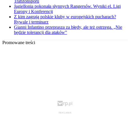
Trabzonsporu
Jagiellonia pokonała słynnych Rangersów. Wyniki el. Ligi
Europy i Konferencji
Z kim zagrają polskie kluby w europejskich pucharach?
Rywale i terminarz
Gianni Infantino przeprasza za błędy, ale też ostrzega. „Nie
będzie tolerancji dla ataków”
Promowane treści