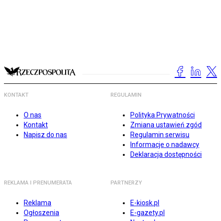
KONTAKT
REGULAMIN
O nas
Polityka Prywatności
Kontakt
Zmiana ustawień zgód
Napisz do nas
Regulamin serwisu
Informacje o nadawcy
Deklaracja dostępności
REKLAMA I PRENUMERATA
PARTNERZY
Reklama
E-kiosk.pl
Ogłoszenia
E-gazety.pl