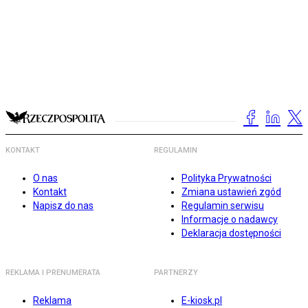
KONTAKT
REGULAMIN
O nas
Polityka Prywatności
Kontakt
Zmiana ustawień zgód
Napisz do nas
Regulamin serwisu
Informacje o nadawcy
Deklaracja dostępności
REKLAMA I PRENUMERATA
PARTNERZY
Reklama
E-kiosk.pl