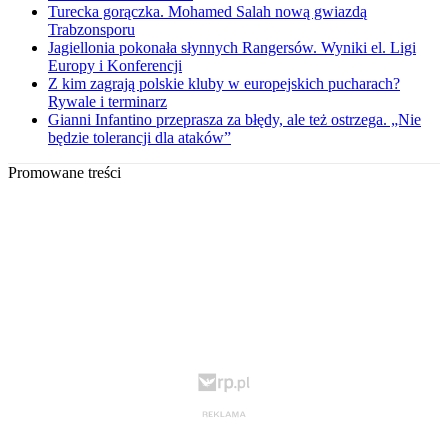
Turecka gorączka. Mohamed Salah nową gwiazdą
Trabzonsporu
Jagiellonia pokonała słynnych Rangersów. Wyniki el. Ligi
Europy i Konferencji
Z kim zagrają polskie kluby w europejskich pucharach?
Rywale i terminarz
Gianni Infantino przeprasza za błędy, ale też ostrzega. „Nie
będzie tolerancji dla ataków”
Promowane treści