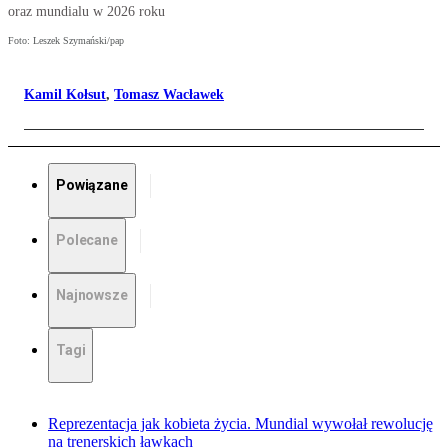
oraz mundialu w 2026 roku
Foto: Leszek Szymański/pap
Kamil Kołsut
,
Tomasz Wacławek
Powiązane
Polecane
Najnowsze
Tagi
Reprezentacja jak kobieta życia. Mundial wywołał rewolucję
na trenerskich ławkach