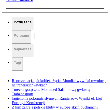
Powiązane
Polecane
Najnowsze
Tagi
Reprezentacja jak kobieta życia. Mundial wywołał rewolucję
na trenerskich ławkach
Turecka gorączka. Mohamed Salah nową gwiazdą
Trabzonsporu
Jagiellonia pokonała słynnych Rangersów. Wyniki el. Ligi
Europy i Konferencji
Z kim zagrają polskie kluby w europejskich pucharach?