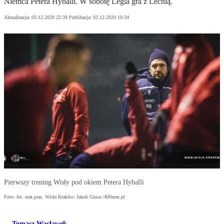
Niemca Petera Hyballi. W sobotę Legia gra z Lechią.
Aktualizacja:
03.12.2020 22:39
Publikacja:
03.12.2020 19:34
Pierwszy trening Wisły pod okiem Petera Hyballi
Foto: fot. mat.pras. Wisła Kraków/ Jakub Gruca /400mm.pl
Tomasz Wacławek