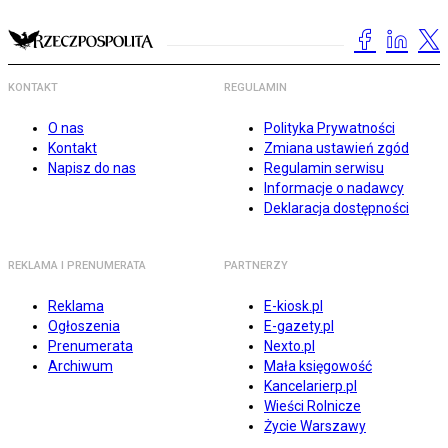
KONTAKT
REGULAMIN
O nas
Polityka Prywatności
Kontakt
Zmiana ustawień zgód
Napisz do nas
Regulamin serwisu
Informacje o nadawcy
Deklaracja dostępności
REKLAMA I PRENUMERATA
PARTNERZY
Reklama
E-kiosk.pl
Ogłoszenia
E-gazety.pl
Prenumerata
Nexto.pl
Archiwum
Mała księgowość
Kancelarierp.pl
Wieści Rolnicze
Życie Warszawy