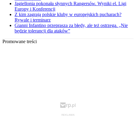
Jagiellonia pokonała słynnych Rangersów. Wyniki el. Ligi
Europy i Konferencji
Z kim zagrają polskie kluby w europejskich pucharach?
Rywale i terminarz
Gianni Infantino przeprasza za błędy, ale też ostrzega. „Nie
będzie tolerancji dla ataków”
Promowane treści