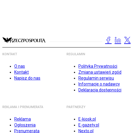
KONTAKT
REGULAMIN
O nas
Polityka Prywatności
Kontakt
Zmiana ustawień zgód
Napisz do nas
Regulamin serwisu
Informacje o nadawcy
Deklaracja dostępności
REKLAMA I PRENUMERATA
PARTNERZY
Reklama
E-kiosk.pl
Ogłoszenia
E-gazety.pl
Prenumerata
Nexto.pl